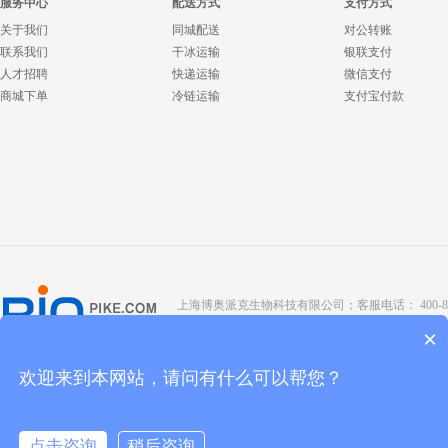
服务中心
配送方式
支付方式
关于我们
同城配送
对公转账
联系我们
干冰运输
银联支付
人才招聘
快递运输
微信支付
商城下单
冷链运输
支付宝付款
上海博奥派克生物科技有限公司；客服电话： 400-8088-345；座
Copyright @ 2022 BIOPIKE 版权所有；
京ICP备190
×
欢迎来到本网站，请问有什么可以帮您？
点击咨询
稍后咨询