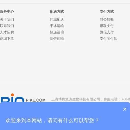
服务中心
配送方式
支付方式
关于我们
同城配送
对公转账
联系我们
干冰运输
银联支付
人才招聘
快递运输
微信支付
商城下单
冷链运输
支付宝付款
上海博奥派克生物科技有限公司；客服电话： 400-8088-345；座
Copyright @ 2022 BIOPIKE 版权所有；
京ICP备190
×
欢迎来到本网站，请问有什么可以帮您？