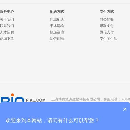
服务中心
配送方式
支付方式
关于我们
同城配送
对公转账
联系我们
干冰运输
银联支付
人才招聘
快递运输
微信支付
商城下单
冷链运输
支付宝付款
上海博奥派克生物科技有限公司；客服电话： 400-8088-345；座
Copyright @ 2022 BIOPIKE 版权所有；
京ICP备190
×
欢迎来到本网站，请问有什么可以帮您？