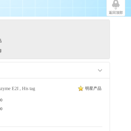
返回顶部
品
障
zyme E2I , His tag
明星产品
0
0