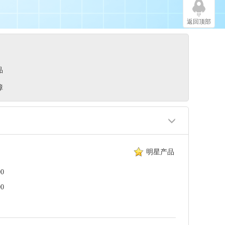
返回顶部
品
障
明星产品
0
0