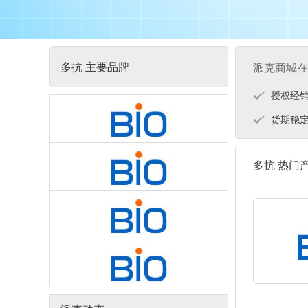
多抗 主要品牌
派克商城在
授权经
货期稳
多抗 热门