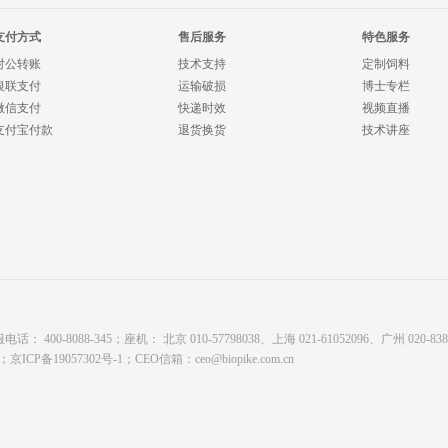
支付方式
售后服务
特色服务
对公转账
技术支持
定制饲料
银联支付
运输破损
博士专栏
微信支付
快递时效
视频直播
支付宝付款
退货换货
技术讲座
8088-345；座机： 北京 010-57798038、上海 021-61052096、广州 020-8380878
有；
京ICP备19057302号-1
；CEO信箱：
ceo@biopike.com.cn