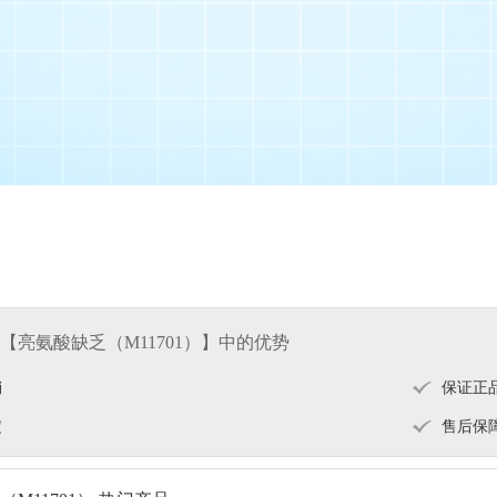
【亮氨酸缺乏（M11701）】中的优势
销
保证正
定
售后保