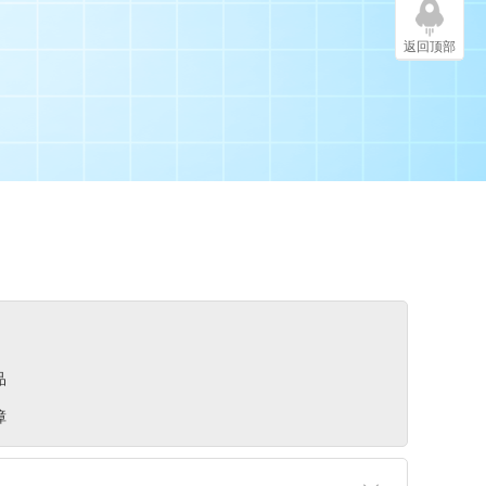
返回顶部
品
障