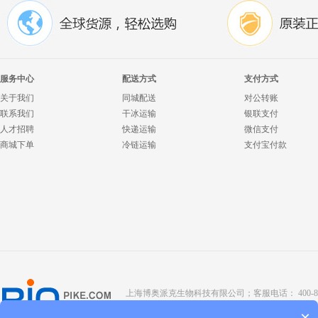
服务中心
配送方式
支付方式
关于我们
同城配送
对公转账
联系我们
干冰运输
银联支付
人才招聘
快递运输
微信支付
商城下单
冷链运输
支付宝付款
上海博奥派克生物科技有限公司；客服电话： 400-8088-345；座
Copyright @ 2022 BIOPIKE 版权所有；
京ICP备190
×