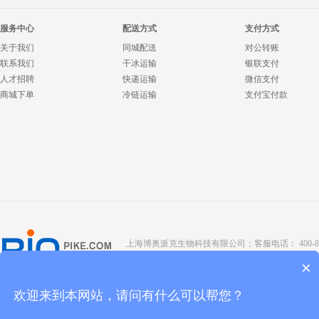
服务中心
配送方式
支付方式
关于我们
同城配送
对公转账
联系我们
干冰运输
银联支付
人才招聘
快递运输
微信支付
商城下单
冷链运输
支付宝付款
上海博奥派克生物科技有限公司；客服电话： 400-8088-345；座
Copyright @ 2022 BIOPIKE 版权所有；
京ICP备190
×
欢迎来到本网站，请问有什么可以帮您？