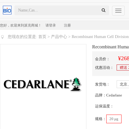
Toggl
naviga
您好，欢迎来到派克商城！
请登录
注册
您现在的位置是:
首页
>
产品中心
> Recombinant Human Cell Division 
Recombinant Human 
¥268
会员价：
优惠活动：
赠送
发货地：
北京
品牌：Cedarlane
运保温度：
规格：
20 μg