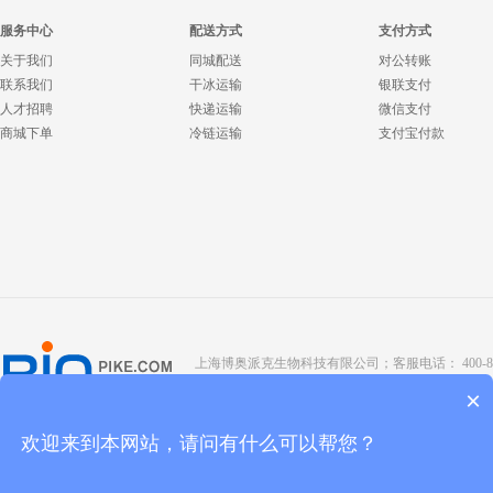
服务中心
配送方式
支付方式
关于我们
同城配送
对公转账
联系我们
干冰运输
银联支付
人才招聘
快递运输
微信支付
商城下单
冷链运输
支付宝付款
上海博奥派克生物科技有限公司；客服电话： 400-8088-345；座
Copyright @ 2022 BIOPIKE 版权所有；
京ICP备190
×
欢迎来到本网站，请问有什么可以帮您？