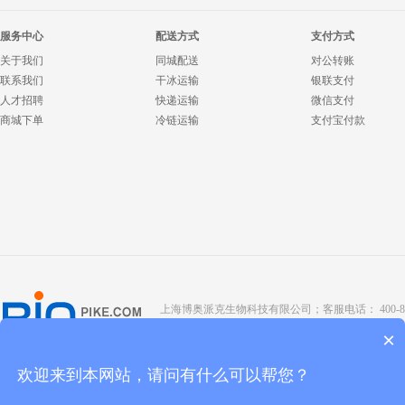
服务中心
配送方式
支付方式
关于我们
同城配送
对公转账
联系我们
干冰运输
银联支付
人才招聘
快递运输
微信支付
商城下单
冷链运输
支付宝付款
上海博奥派克生物科技有限公司；客服电话： 400-8088-345；座
Copyright @ 2022 BIOPIKE 版权所有；
京ICP备190
×
欢迎来到本网站，请问有什么可以帮您？