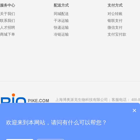
服务中心
配送方式
支付方式
关于我们
同城配送
对公转账
联系我们
干冰运输
银联支付
人才招聘
快递运输
微信支付
商城下单
冷链运输
支付宝付款
上海博奥派克生物科技有限公司；客服电话： 400-8088-345；座
Copyright @ 2022 BIOPIKE 版权所有；
京ICP备190
×
欢迎来到本网站，请问有什么可以帮您？