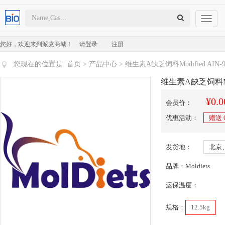
Toggl
naviga
您好，欢迎来到派克商城！
请登录
注册
您现在的位置是:
首页
>
产品中心
> 维生素A缺乏饲料Modified AIN-93G Gr
维生素A缺乏饲料Modifie
¥0.0
会员价：
优惠活动：
赠送
发货地：
北京
品牌：Moldiets
运保温度：
规格：
12.5kg