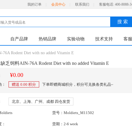
我的订单
|
会员中心
|
联系我们
|
客服电话:
400-8088-3
搜 索
自产品牌
热销品牌
实验动物
技术支持
客
odent Diet with no added Vitamin E
饲料AIN-76A Rodent Diet with no added Vitamin E
¥0.00
：
动：
赠送
0.00
积分
下单即赠商城积分，积分可兑换各类礼品~
：
北京、上海、广州、成都 四仓发货
ldiets
货号：Moldiets_M11502
度：
货期：2-6 week