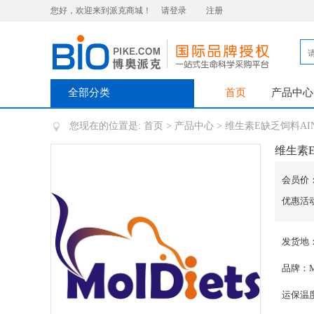
您好，欢迎来到派克商城！
请登录
注册
全部分类
首页
产品中心
您现在的位置是:
首页
>
产品中心
> 维生素E缺乏饲料AIN-76A R
维生素E缺乏
会员价
优惠活
发货地
品牌：Mo
运保温