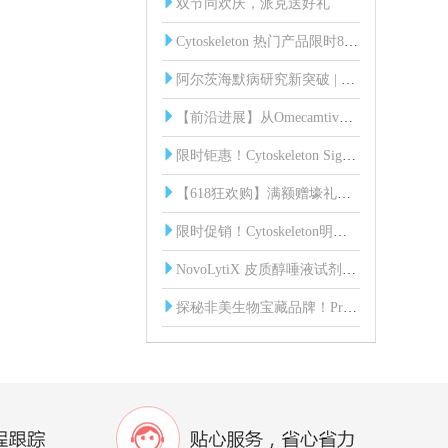
双节同欢庆，派克送好礼
Cytoskeleton 热门产品限时85折！
阿尔茨海默病研究新突破 | 血液中脑源性Tau蛋白（BD-Tau）发光免疫分析试剂盒
【前沿进展】从Omecamtiv到Mavacamten：肌节靶向药物研发突破与Cytoskeleton核心工具
限时钜惠！Cytoskeleton Signal-Seeker 全线产品85折起！
【618狂欢购】满额赠壕礼，惊喜享不停！
限时促销！Cytoskeleton明星产品直降15%，助您科研加速！
NovoLytiX 皮质醇唾液试剂盒：科研新利器，精准助力实验研究！
探秘非美生物宝藏品牌！ProSpecbio：蛋白界的 “六边形战士” 来袭