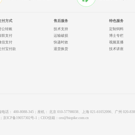
支付方式
售后服务
特色服务
对公转账
技术支持
定制饲料
银联支付
运输破损
博士专栏
微信支付
快递时效
视频直播
支付宝付款
退货换货
技术讲座
8088-345；座机： 北京 010-57798038、上海 021-61052096、广州 020-8380878
有；
京ICP备19057302号-1
；CEO信箱：
ceo@biopike.com.cn