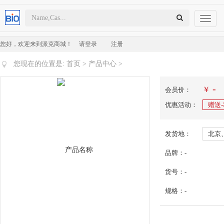
Toggl
naviga
您好，欢迎来到派克商城！
请登录
注册
您现在的位置是:
首页
>
产品中心
>
-
￥
会员价：
优惠活动：
赠送
发货地：
北京
品牌：-
货号：-
规格：-