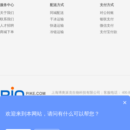
服务中心
配送方式
支付方式
关于我们
同城配送
对公转账
联系我们
干冰运输
银联支付
人才招聘
快递运输
微信支付
商城下单
冷链运输
支付宝付款
上海博奥派克生物科技有限公司；客服电话： 400-8088-345；座
Copyright @ 2022 BIOPIKE 版权所有；
京ICP备190
×
欢迎来到本网站，请问有什么可以帮您？