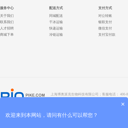
服务中心
配送方式
支付方式
关于我们
同城配送
对公转账
联系我们
干冰运输
银联支付
人才招聘
快递运输
微信支付
商城下单
冷链运输
支付宝付款
上海博奥派克生物科技有限公司；客服电话： 400-8088-345；座
Copyright @ 2022 BIOPIKE 版权所有；
京ICP备190
×
欢迎来到本网站，请问有什么可以帮您？