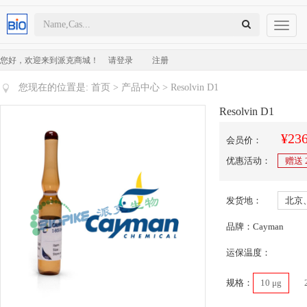
Toggl
naviga
您好，欢迎来到派克商城！
请登录
注册
您现在的位置是:
首页
>
产品中心
> Resolvin D1
Resolvin D1
¥236
会员价：
优惠活动：
赠送
发货地：
北京
品牌：Cayman
运保温度：
规格：
10 μg