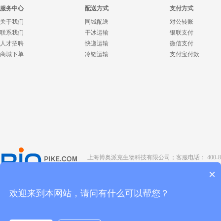
服务中心
配送方式
支付方式
关于我们
同城配送
对公转账
联系我们
干冰运输
银联支付
人才招聘
快递运输
微信支付
商城下单
冷链运输
支付宝付款
上海博奥派克生物科技有限公司；客服电话： 400-8088-345；座
Copyright @ 2022 BIOPIKE 版权所有；
京ICP备190
×
欢迎来到本网站，请问有什么可以帮您？