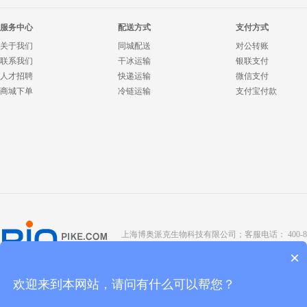
服务中心
配送方式
支付方式
关于我们
同城配送
对公转账
联系我们
干冰运输
银联支付
人才招聘
快递运输
微信支付
商城下单
冷链运输
支付宝付款
上海博奥派克生物科技有限公司；客服电话： 400-8088-345；座
Copyright @ 2022 BIOPIKE 版权所有；
京ICP备190
×
欢迎来到本网站，请问有什么可以帮您？